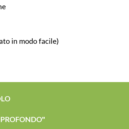
ne
gato in modo facile)
OLO
OX PROFONDO"